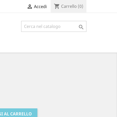
shopping_cart

Carrello
(0)
Accedi

I AL CARRELLO