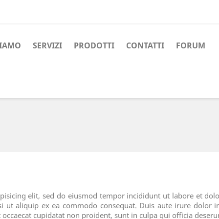
SIAMO
SERVIZI
PRODOTTI
CONTATTI
FORUM
pisicing elit, sed do eiusmod tempor incididunt ut labore et d
si ut aliquip ex ea commodo consequat. Duis aute irure dolor in
t occaecat cupidatat non proident, sunt in culpa qui officia deser