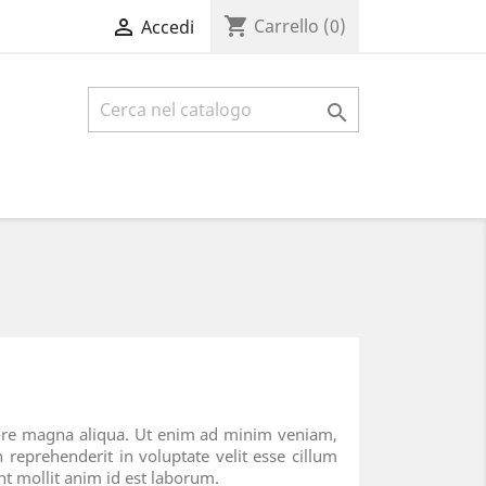
shopping_cart

Carrello
(0)
Accedi

olore magna aliqua. Ut enim ad minim veniam,
 reprehenderit in voluptate velit esse cillum
unt mollit anim id est laborum.