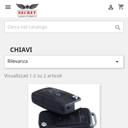
shopping_cart



CHIAVI
Rilevanza

Visualizzati 1-2 su 2 articoli