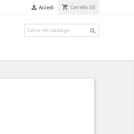
shopping_cart

Carrello
(0)
Accedi
